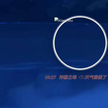
09:27
神秘之地
天气害羞了