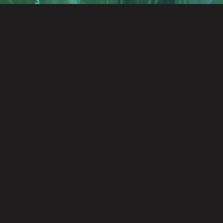
风向标
快速导航到你想去的地方
关于
站点动态
更多 >
发布了文章
前端性能
阅读量 30
6月9日 · 前端性能优化技巧：懒加载、代码分割与极致体验 在当今快节奏的...